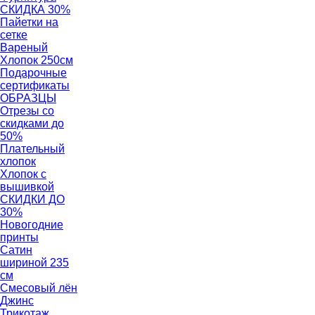
СКИДКА 30%
Пайетки на
сетке
Вареный
Хлопок 250см
Подарочные
сертификаты
ОБРАЗЦЫ
Отрезы со
скидками до
50%
Плательный
хлопок
Хлопок с
вышивкой
СКИДКИ ДО
30%
Новогодние
принты
Сатин
шириной 235
см
Смесовый лён
Джинс
Трикотаж