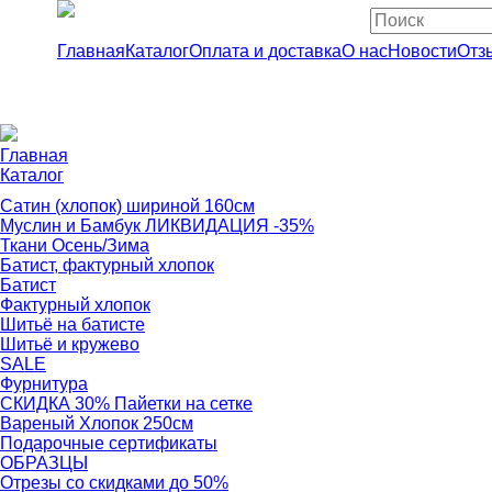
Главная
Каталог
Оплата и доставка
О нас
Новости
Отз
Главная
Каталог
Сатин (хлопок) шириной 160см
Муслин и Бамбук ЛИКВИДАЦИЯ -35%
Ткани Осень/Зима
Батист, фактурный хлопок
Батист
Фактурный хлопок
Шитьё на батисте
Шитьё и кружево
SALE
Фурнитура
СКИДКА 30% Пайетки на сетке
Вареный Хлопок 250см
Подарочные сертификаты
ОБРАЗЦЫ
Отрезы со скидками до 50%