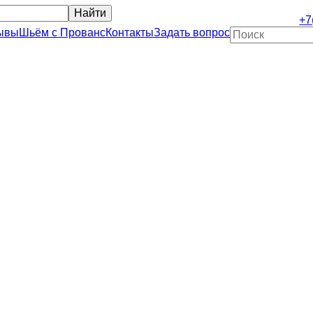
+7
ывы
Шьём с Прованс
Контакты
Задать вопрос