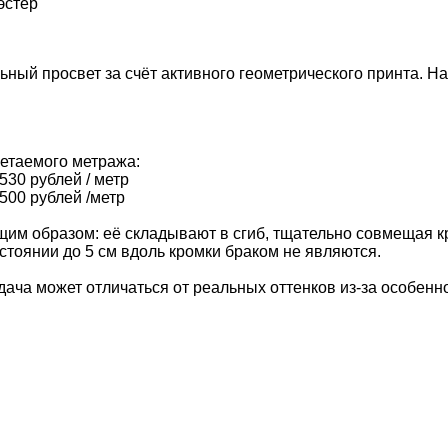
эстер
льный просвет за счёт активного геометрического принта. На
ретаемого метража:
 530 рублей / метр
 500 рублей /метр
им образом: её складывают в сгиб, тщательно совмещая кр
тоянии до 5 см вдоль кромки браком не являются.
ожет отличаться от реальных оттенков из-за особеннос