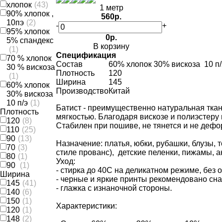
хлопок
(43)
1 метр
90% хлопок ,
560р.
10пэ
(2)
-
+
95% хлопок
0р.
5% спандекс
В корзину
(1)
Спецификация
70 % хлопок
Состав
60% хлопок 30% вискоза 10 п/
30 % вискоза
Плотность
120
(1)
Ширина
145
60% хлопок
Производство
Китай
30% вискоза
10 п/э
(1)
Батист - преимущественно натуральная ткан
Плотность
мягкостью. Благодаря вискозе и полиэстеру
120
(8)
Стабилен при пошиве, не тянется и не дефо
110
(25)
90
(13)
Назначение: платья, юбки, рубашки, блузы, 
70
(3)
стиле прованс), детские пеленки, пижамы, а
80
(1)
Уход:
90
(1)
- стирка до 40C на деликатном режиме, без 
Ширина
- черные и яркие принты рекомендовано сн
145
(41)
- глажка с изнаночной стороны.
140
(6)
150
(1)
Характеристики:
120
(1)
148
(2)