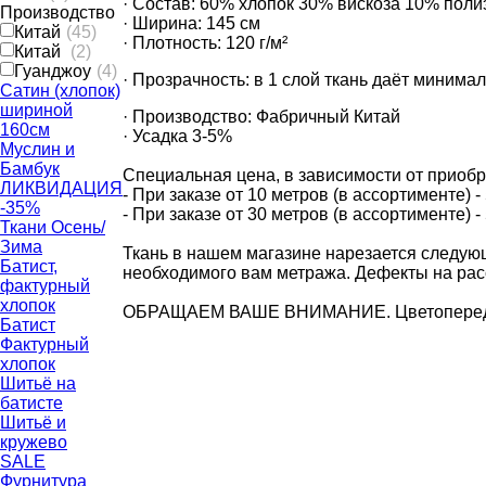
· Состав: 60% хлопок 30% вискоза 10% поли
Производство
· Ширина: 145 см
Китай
(45)
· Плотность: 120 г/м²
Китай
(2)
Гуанджоу
(4)
· Прозрачность: в 1 слой ткань даёт минима
Сатин (хлопок)
шириной
· Производство: Фабричный Китай
160см
· Усадка 3-5%
Муслин и
Бамбук
Специальная цена, в зависимости от приоб
ЛИКВИДАЦИЯ
- При заказе от 10 метров (в ассортименте) -
-35%
- При заказе от 30 метров (в ассортименте) -
Ткани Осень/
Зима
Ткань в нашем магазине нарезается следующ
Батист,
необходимого вам метража. Дефекты на расс
фактурный
хлопок
ОБРАЩАЕМ ВАШЕ ВНИМАНИЕ. Цветопередача м
Батист
Фактурный
хлопок
Шитьё на
батисте
Шитьё и
кружево
SALE
Фурнитура