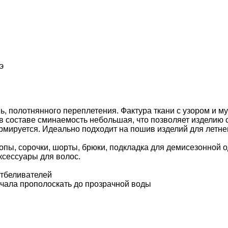
э
ь, полотнянного переплетения. Фактура ткани с узором и 
 в составе сминаемость небольшая, что позволяет изделию
рмируется. Идеально подходит на пошив изделий для летнег
топы, сорочки, шорты, брюки, подкладка для демисезонной 
ксессуары для волос.
отбеливателей
ачала прополоскать до прозрачной воды