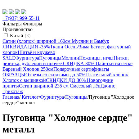
+7(937) 999-55-11
Фильтры
Фильтры
Производство
Китай
(3)
Сатин (хлопок) шириной 160см
Муслин и Бамбук
ЛИКВИДАЦИЯ -35%
Ткани Осень/Зима
Батист, фактурный
хлопок
Шитьё и кружево
SALE
Фурнитура
Пуговицы
Молнии
Ножницы, иглы
Нитки,
резинка, дублерин и прочее
СКИДКА 30% Пайетки на сетке
Вареный Хлопок 250см
Подарочные сертификаты
ОБРАЗЦЫ
Отрезы со скидками до 50%
Плательный хлопок
Хлопок с вышивкой
СКИДКИ ДО 30% Новогодние
принты
Сатин шириной 235 см
Смесовый лён
Джинс
Трикотаж
Главная
/
Каталог
/
Фурнитура
/
Пуговицы
/
Пуговица "Холодное
сердце" металл
Пуговица "Холодное сердце"
металл