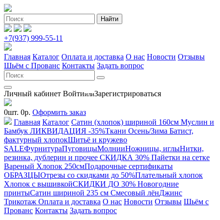
+7(937) 999-55-11
Главная
Каталог
Оплата и доставка
О нас
Новости
Отзывы
Шьём с Прованс
Контакты
Задать вопрос
Личный кабинет
Войти
Зарегистрироваться
или
0
шт.
0
р.
Оформить заказ
Главная
Каталог
Сатин (хлопок) шириной 160см
Муслин и
Бамбук ЛИКВИДАЦИЯ -35%
Ткани Осень/Зима
Батист,
фактурный хлопок
Шитьё и кружево
SALE
Фурнитура
Пуговицы
Молнии
Ножницы, иглы
Нитки,
резинка, дублерин и прочее
СКИДКА 30% Пайетки на сетке
Вареный Хлопок 250см
Подарочные сертификаты
ОБРАЗЦЫ
Отрезы со скидками до 50%
Плательный хлопок
Хлопок с вышивкой
СКИДКИ ДО 30% Новогодние
принты
Сатин шириной 235 см
Смесовый лён
Джинс
Трикотаж
Оплата и доставка
О нас
Новости
Отзывы
Шьём с
Прованс
Контакты
Задать вопрос