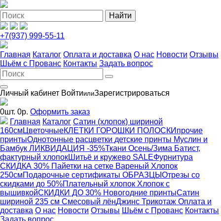
+7(937) 999-55-11
Главная
Каталог
Оплата и доставка
О нас
Новости
Отзывы
Шьём с Прованс
Контакты
Задать вопрос
Личный кабинет
Войти
Зарегистрироваться
или
0
шт.
0
р.
Оформить заказ
Главная
Каталог
Сатин (хлопок) шириной
160см
Цветочные
КЛЕТКИ ГОРОШКИ ПОЛОСКИ
прочие
принты
Однотонные расцветки
детские принты
Муслин и
Бамбук ЛИКВИДАЦИЯ -35%
Ткани Осень/Зима
Батист,
фактурный хлопок
Шитьё и кружево
SALE
Фурнитура
СКИДКА 30% Пайетки на сетке
Вареный Хлопок
250см
Подарочные сертификаты
ОБРАЗЦЫ
Отрезы со
скидками до 50%
Плательный хлопок
Хлопок с
вышивкой
СКИДКИ ДО 30% Новогодние принты
Сатин
шириной 235 см
Смесовый лён
Джинс
Трикотаж
Оплата и
доставка
О нас
Новости
Отзывы
Шьём с Прованс
Контакты
Задать вопрос