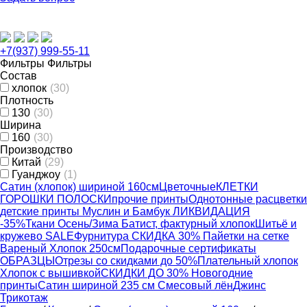
+7(937) 999-55-11
Фильтры
Фильтры
Состав
хлопок
(30)
Плотность
130
(30)
Ширина
160
(30)
Производство
Китай
(29)
Гуанджоу
(1)
Сатин (хлопок) шириной 160см
Цветочные
КЛЕТКИ
ГОРОШКИ ПОЛОСКИ
прочие принты
Однотонные расцветки
детские принты
Муслин и Бамбук ЛИКВИДАЦИЯ
-35%
Ткани Осень/Зима
Батист, фактурный хлопок
Шитьё и
кружево
SALE
Фурнитура
СКИДКА 30% Пайетки на сетке
Вареный Хлопок 250см
Подарочные сертификаты
ОБРАЗЦЫ
Отрезы со скидками до 50%
Плательный хлопок
Хлопок с вышивкой
СКИДКИ ДО 30% Новогодние
принты
Сатин шириной 235 см
Смесовый лён
Джинс
Трикотаж