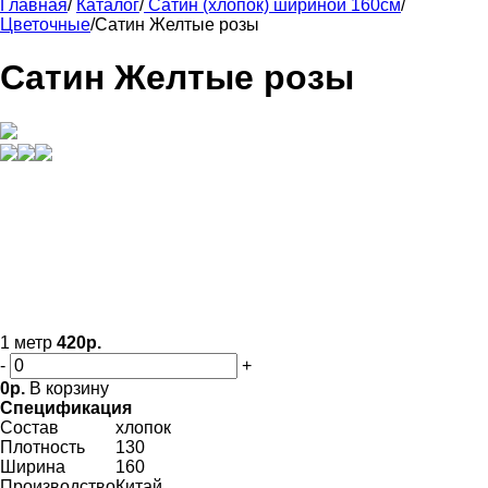
Главная
/
Каталог
/
Сатин (хлопок) шириной 160см
/
Цветочные
/
Сатин Желтые розы
Сатин Желтые розы
1 метр
420р.
-
+
0р.
В корзину
Спецификация
Состав
хлопок
Плотность
130
Ширина
160
Производство
Китай