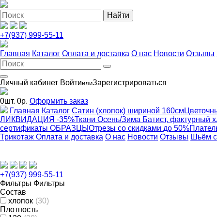
+7(937) 999-55-11
Главная
Каталог
Оплата и доставка
О нас
Новости
Отзывы
Личный кабинет
Войти
Зарегистрироваться
или
0
шт.
0
р.
Оформить заказ
Главная
Каталог
Сатин (хлопок) шириной 160см
Цветочн
ЛИКВИДАЦИЯ -35%
Ткани Осень/Зима
Батист, фактурный 
сертификаты
ОБРАЗЦЫ
Отрезы со скидками до 50%
Плател
Трикотаж
Оплата и доставка
О нас
Новости
Отзывы
Шьём с
+7(937) 999-55-11
Фильтры
Фильтры
Состав
хлопок
(30)
Плотность