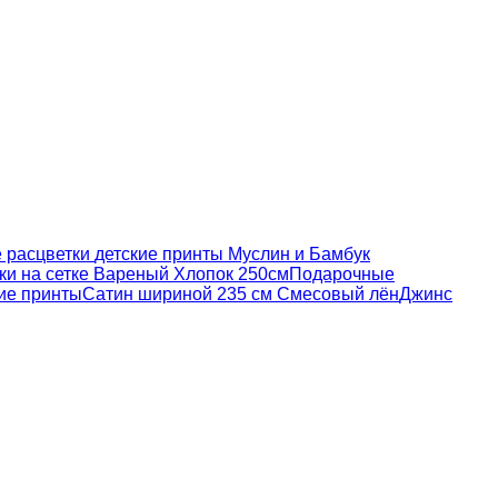
 расцветки
детские принты
Муслин и Бамбук
и на сетке
Вареный Хлопок 250см
Подарочные
ие принты
Сатин шириной 235 см
Смесовый лён
Джинс