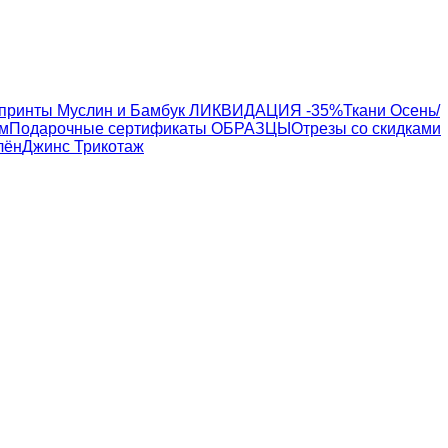
 принты
Муслин и Бамбук ЛИКВИДАЦИЯ -35%
Ткани Осень/
см
Подарочные сертификаты
ОБРАЗЦЫ
Отрезы со скидками
лён
Джинс
Трикотаж