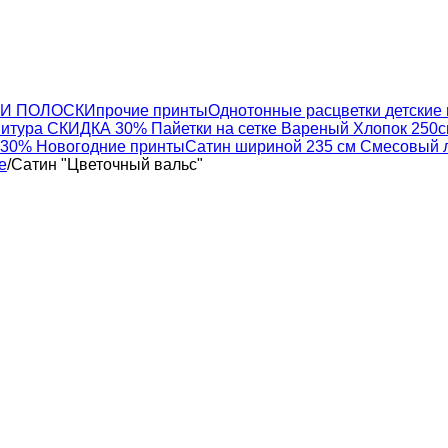
КИ ПОЛОСКИ
прочие принты
Однотонные расцветки
детские
итура
СКИДКА 30% Пайетки на сетке
Вареный Хлопок 250
30% Новогодние принты
Сатин шириной 235 см
Смесовый 
е
/
Сатин "Цветочный вальс"