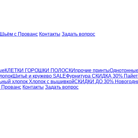
Шьём с Прованс
Контакты
Задать вопрос
ые
КЛЕТКИ ГОРОШКИ ПОЛОСКИ
прочие принты
Однотонные
хлопок
Шитьё и кружево
SALE
Фурнитура
СКИДКА 30% Пайетк
ьный хлопок
Хлопок с вышивкой
СКИДКИ ДО 30% Новогодн
 Прованс
Контакты
Задать вопрос