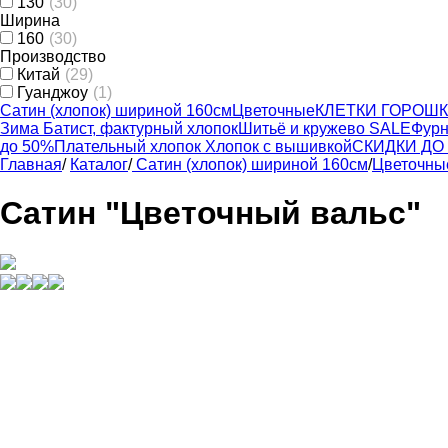
130
(30)
Ширина
160
(30)
Производство
Китай
(29)
Гуанджоу
(1)
Сатин (хлопок) шириной 160см
Цветочные
КЛЕТКИ ГОРОШ
Зима
Батист, фактурный хлопок
Шитьё и кружево
SALE
Фурн
до 50%
Плательный хлопок
Хлопок с вышивкой
СКИДКИ ДО 
Главная
/
Каталог
/
Сатин (хлопок) шириной 160см
/
Цветочны
Сатин "Цветочный вальс"